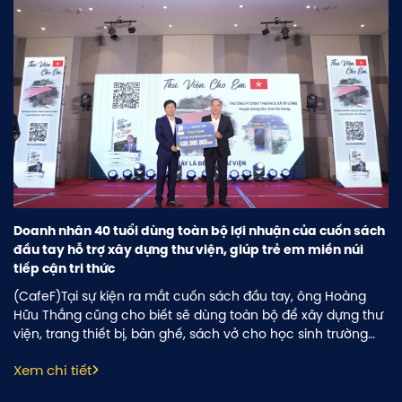
Doanh nhân 40 tuổi dùng toàn bộ lợi nhuận của cuốn sách
đầu tay hỗ trợ xây dựng thư viện, giúp trẻ em miền núi
tiếp cận tri thức
(CafeF)Tại sự kiện ra mắt cuốn sách đầu tay, ông Hoàng
Hữu Thắng cũng cho biết sẽ dùng toàn bộ để xây dựng thư
viện, trang thiết bị, bàn ghế, sách vở cho học sinh trường
Phổ thông dân tộc bán trú tiểu học và trung học cơ sở Tả
Xem chi tiết
Lủng, huyện Đồng Văn, tỉnh Hà Giang giúp các em tiếp cận
nhiều hơn với thông tin và tri thức