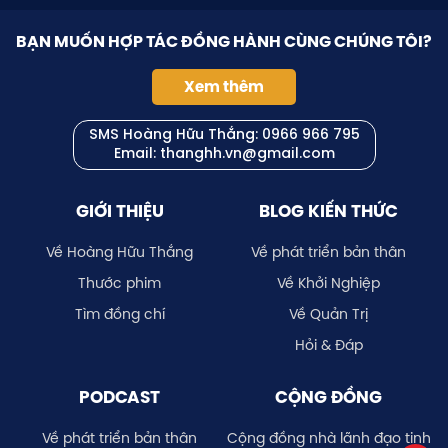
BẠN MUỐN HỢP TÁC ĐỒNG HÀNH CÙNG CHÚNG TÔI?
Xem thêm
SMS Hoàng Hữu Thắng:
0966 966 795
Email: thanghh.vn@gmail.com
GIỚI THIỆU
BLOG KIẾN THỨC
Về Hoàng Hữu Thắng
Về phát triển bản thân
Thước phim
Về Khởi Nghiệp
Tìm đồng chí
Về Quản Trị
Hỏi & Đáp
PODCAST
CỘNG ĐỒNG
Về phát triển bản thân
Cộng đồng nhà lãnh đạo tinh