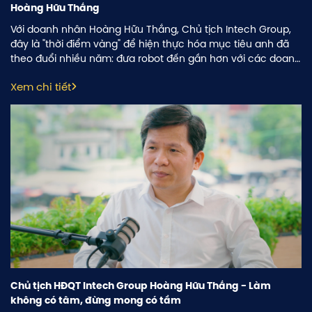
Hoàng Hữu Thắng
Với doanh nhân Hoàng Hữu Thắng, Chủ tịch Intech Group,
đây là "thời điểm vàng" để hiện thực hóa mục tiêu anh đã
theo đuổi nhiều năm: đưa robot đến gần hơn với các doanh
nghiệp trong nước, đặc biệt là nhóm doanh nghiệp vừa và
Xem chi tiết
nhỏ, nhằm nâng cao năng suất, chất lượng và năng lực
cạnh tranh.
Chủ tịch HĐQT Intech Group Hoàng Hữu Thắng - Làm
không có tâm, đừng mong có tầm