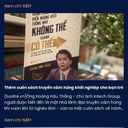
gai. Hành trình ấy đã được anh đúc kết thành sách với mục
Xem chi tiết
đích truyền cảm hứng cho thế hệ trẻ.
Thêm cuốn sách truyền cảm hứng khởi nghiệp cho bạn trẻ
(tuoitre.vn)Ông Hoàng Hữu Thắng - chủ tịch Intech Group,
người được biết đến là một nhà lãnh đạo truyền cảm hứng
khi vươn lên từ nghèo khó - vừa ra mắt cuốn sách về hành
trình lập nghiệp của mình, với mong muốn truyền cảm
Xem chi tiết
hứng cho các bạn trẻ khởi nghiệp.