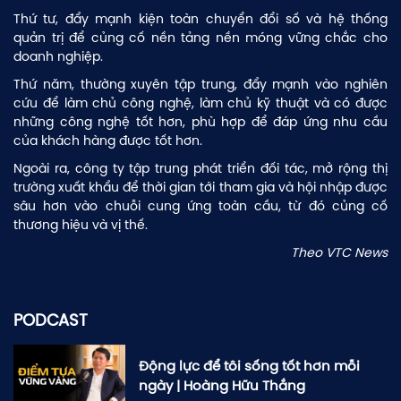
Thứ tư, đẩy mạnh kiện toàn chuyển đổi số và hệ thống
quản trị để củng cố nền tảng nền móng vững chắc cho
doanh nghiệp.
Thứ năm, thường xuyên tập trung, đẩy mạnh vào nghiên
cứu để làm chủ công nghệ, làm chủ kỹ thuật và có được
những công nghệ tốt hơn, phù hợp để đáp ứng nhu cầu
của khách hàng được tốt hơn.
Ngoài ra, công ty tập trung phát triển đối tác, mở rộng thị
trường xuất khẩu để thời gian tới tham gia và hội nhập được
sâu hơn vào chuỗi cung ứng toàn cầu, từ đó củng cố
thương hiệu và vị thế.
Theo VTC News
PODCAST
GIỚI THIỆU
Động lực để tôi sống tốt hơn mỗi
BLOG KIẾN THỨC
ngày | Hoàng Hữu Thắng