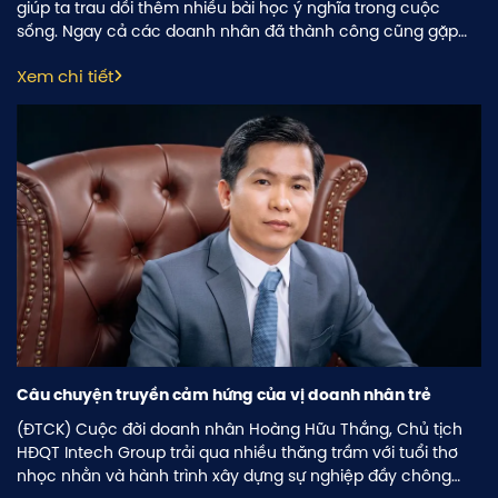
giúp ta trau dồi thêm nhiều bài học ý nghĩa trong cuộc
sống. Ngay cả các doanh nhân đã thành công cũng gặp
không ít khó khăn, trắc trở trong quá trình hiện thực hóa
Xem chi tiết
ước mơ của mình.
Câu chuyện truyền cảm hứng của vị doanh nhân trẻ
(ĐTCK) Cuộc đời doanh nhân Hoàng Hữu Thắng, Chủ tịch
HĐQT Intech Group trải qua nhiều thăng trầm với tuổi thơ
nhọc nhằn và hành trình xây dựng sự nghiệp đầy chông