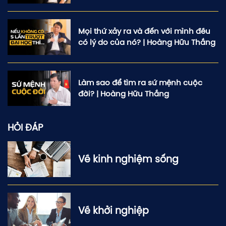
PODCAST
SÁCH HAY
Mọi thứ xảy ra và đến với mình đều
có lý do của nó? | Hoàng Hữu Thắng
DỰ ÁN
Cảm ơn bạn đã gửi câu hỏi đến
hoanghuuthang
CỘNG ĐỒNG
Làm sao để tìm ra sứ mệnh cuộc
đời? | Hoàng Hữu Thắng
LIÊN HỆ
HỎI ĐÁP
Về kinh nghiệm sống
Gửi đi
Về khởi nghiệp