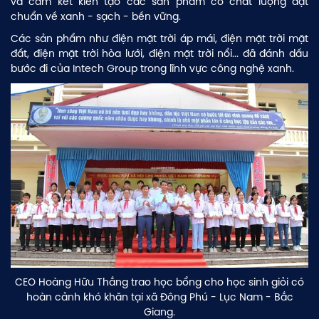
và cam kết kiến tạo các sản phẩm có chất lượng đạt
chuẩn về xanh - sạch - bền vững.
Các sản phẩm như điện mặt trời áp mái, điện mặt trời mặt
đất, điện mặt trời hòa lưới, điện mặt trời nổi... đã đánh dấu
bước đi của Intech Group trong lĩnh vực công nghệ xanh.
CEO Hoàng Hữu Thắng trao học bổng cho học sinh giỏi có
hoàn cảnh khó khăn tại xã Đông Phú - Lục Nam - Bắc
Giang.