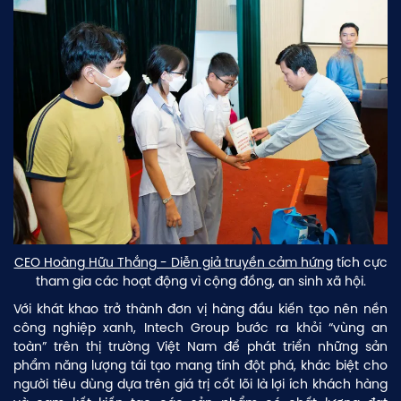
CEO Hoàng Hữu Thắng - Diễn giả truyền cảm hứng
tích cực
tham gia các hoạt động vì cộng đồng, an sinh xã hội.
Với khát khao trở thành đơn vị hàng đầu kiến tạo nên nền
công nghiệp xanh, Intech Group bước ra khỏi “vùng an
toàn” trên thị trường Việt Nam để phát triển những sản
phẩm năng lượng tái tạo mang tính đột phá, khác biệt cho
người tiêu dùng dựa trên giá trị cốt lõi là lợi ích khách hàng