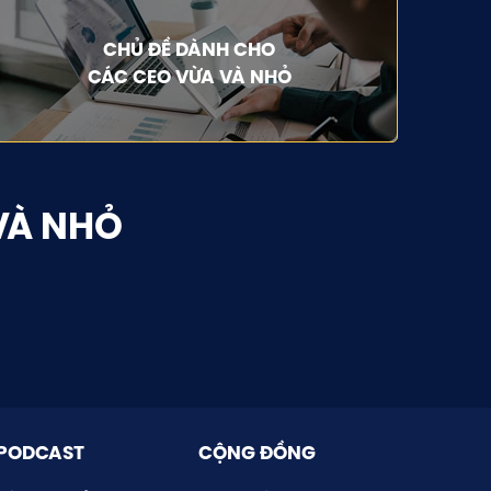
CHỦ ĐỀ DÀNH CHO
CÁC CEO VỪA VÀ NHỎ
VÀ NHỎ
PODCAST
CỘNG ĐỒNG