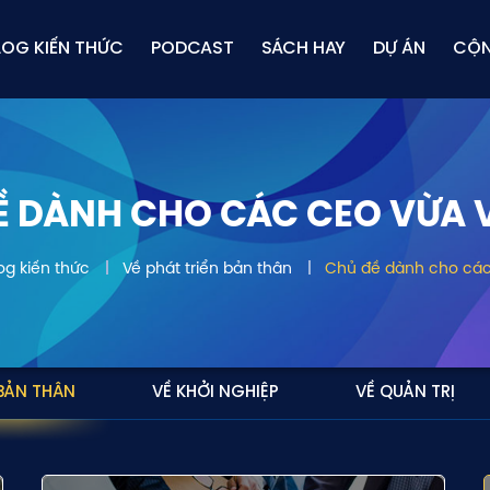
LOG KIẾN THỨC
PODCAST
SÁCH HAY
DỰ ÁN
CỘ
Ề DÀNH CHO CÁC CEO VỪA 
og kiến thức
Về phát triển bản thân
Chủ đề dành cho các
 BẢN THÂN
VỀ KHỞI NGHIỆP
VỀ QUẢN TRỊ