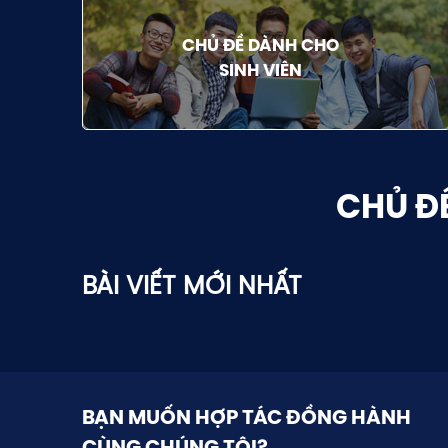
CHỦ ĐỀ DÀNH CHO
SINH VIÊN
CHỦ Đ
BÀI VIẾT MỚI NHẤT
BẠN MUỐN HỢP TÁC ĐỒNG HÀNH
CÙNG CHÚNG TÔI?