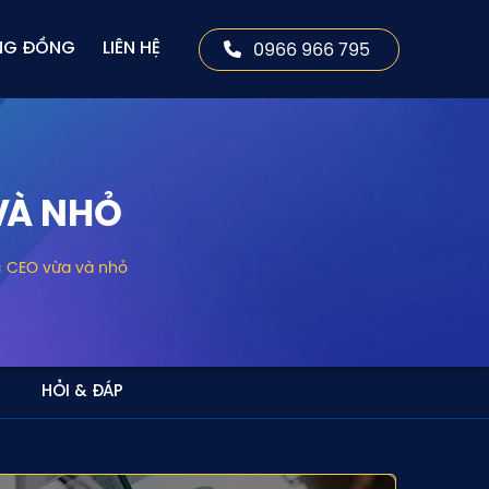
0966 966 795
NG ĐỒNG
LIÊN HỆ
VÀ NHỎ
 CEO vừa và nhỏ
HỎI & ĐÁP