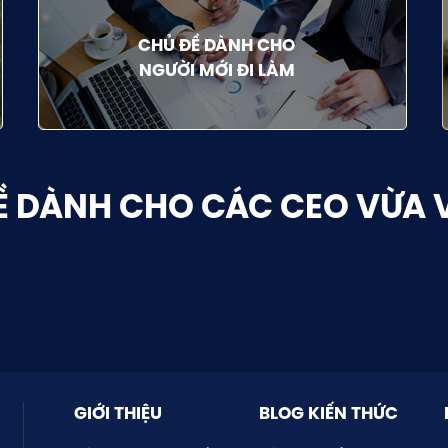
CHỦ ĐỀ DÀNH CHO
NGƯỜI MỚI ĐI LÀM
Ề DÀNH CHO CÁC CEO VỪA 
GIỚI THIỆU
BLOG KIẾN THỨC