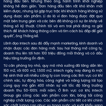
hàng đầu tiên. Nhưng theo ông, hành trình khởi nghiệp
không hề đơn giản. "Đơn hàng đầu tiên rất khó khăn mới
kiếm được, nhưng lại gặp trục trặc khi khách hàng không sử
dụng được sản phẩm. Lí do là vì đơn hàng được đặt qua
một bên trung gian và các bên đã không có sự ăn khớp về
thông số kỹ thuật. Chính tôi và em trai phải đứng ra giải
thích để khách hàng thông cảm và tìm cách bù đắp để giải
quyết", ông Thắng kể.
Lãnh đạo Intech sau đó đẩy mạnh marketing, kinh doanh và
nhận được các đơn hàng mới. Sau hai tháng mở công ty,
doanh thu lên tới hơn 100 triệu đồng mỗi tháng và có dấu
hiệu tăng trưởng ổn định.
Từ căn phòng trọ nhỏ, quy mô nhà xưởng đã tăng dần lên
150 m2, rồi 600 m2, 1.500 m2. Intech ngày nay đang là một
hệ sinh thái với nhiều công ty con trong các lĩnh vực cơ khí
chính xác, tự động hóa, công nghệ và năng lượng tái tạo
cùng quy mô gần 400 nhân sự với tốc độ tăng trưởng
doanh thu 50-100% mỗi năm. Ở lĩnh vực cơ khí, Intech
Group gia công các sản phẩm con lăn, băng tải công
nghiệp chất lượng cao. Các sản phẩm chi tiết cơ khí chính
xác chất lượng cao phục vụ trong nước và xuất khẩu sang