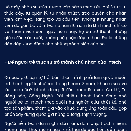
Bộ máy nhân sự của Intech vận hành theo tiêu chí 3 tự “ Tự
thúc đẩy, tự quản lý, tự nhận thức”, trao quyền cho nhân
viên làm việc, sáng tạo và cầu tiến. Không ít những nhân
viên đã gắn bó với Intech 5 năm 10 năm từ khi Intech chỉ có
vài thành viên đến ngày hôm nay, họ đã trở thành những
giám đốc sản xuất, trưởng bộ phận đầy tự hào. Đó là những
đền đáp xứng đáng cho những cống hiến của họ.
- Để người trẻ thực sự trở thành chủ nhân của Intech
Đã bao giờ, bạn tự hỏi bản thân mình phải làm gì và muốn
trở thành người như nào trong 1 năm, 2 năm, 10 năm sau và
lâu hơn nữa? Intech đang đi đầu trong lĩnh vực Cơ khí, Tự
động hóa, Công Nghệ. Rất nhiều thách thức đang chờ
người trẻ tại Intech theo đuổi như nghiên cứu, thiết kế, chế
tạo sản phẩm, tham gia vào chuỗi cung ứng toàn cầu, góp
phần xây dựng quốc gia hùng cường, thịnh vượng.
Người trẻ Intech dám nghĩ, dám làm, dám chịu trách nhiệm,
không ngại khó, không ngại khổ, thái độ cầu tiến, cầu toàn,