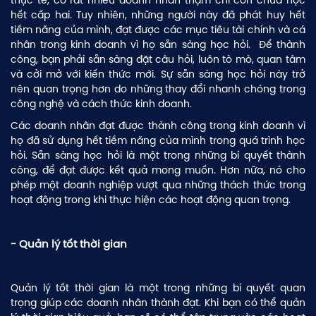
thực tế, có rất nhiều doanh nhân thậm chí còn chưa học
hết cấp hai. Tuy nhiên, những người này đã phát huy hết
tiềm năng của mình, đạt được các mục tiêu tài chính và cá
nhân trong kinh doanh vì họ sẵn sàng học hỏi. Để thành
công, bạn phải sẵn sàng đặt câu hỏi, luôn tò mò, quan tâm
và cởi mở với kiến ​​thức mới. Sự sẵn sàng học hỏi này trở
nên quan trọng hơn do những thay đổi nhanh chóng trong
công nghệ và cách thức kinh doanh.
Các doanh nhân đạt được thành công trong kinh doanh vì
họ đã sử dụng hết tiềm năng của mình trong quá trình học
hỏi. Sẵn sàng học hỏi là một trong những bí quyết thành
công, để đạt được kết quả mong muốn. Hơn nữa, nó cho
phép một doanh nghiệp vượt qua những thách thức trong
hoạt động trong khi thực hiện các hoạt động quan trọng.
- Quản lý tốt thời gian
Quản lý tốt thời gian là một trong những bí quyết quan
trọng giúp các doanh nhân thành đạt. Khi bạn có thể quản