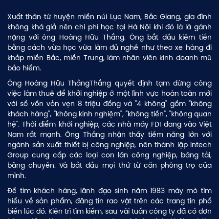
Xuất thân từ huyện miền núi Lục Nam, Bắc Giang, gia đình
không khá giả nên chi phí học tại Hà Nội khi đó là là gánh
nặng với ông Hoàng Hữu Thắng. Ông bắt đầu kiếm tiền
bằng cách vừa học vừa làm đủ nghề như theo xe hàng đi
khắp miền Bắc, miền Trung, làm nhân viên kinh doanh mũ
bảo hiểm.
Ông Hoàng Hữu ThắngThắng quyết định tạm dừng công
việc làm thuê để khởi nghiệp ở một lĩnh vực hoàn toàn mới
với số vốn vỏn vẹn 8 triệu đồng và "4 không" gồm "không
khách hàng", "không kinh nghiệm", "không tiền", "không quan
hệ". Thời điểm khởi nghiệp, các nhà máy FDI đang vào Việt
Nam rất mạnh. Ông Thắng nhận thấy tiềm năng lớn với
ngành sản xuất thiết bị công nghiệp, nên thành lập Intech
Group cung cấp các loại con lăn công nghiệp, băng tải,
băng chuyền. Và bắt đầu mọi thứ từ căn phòng trọ của
mình.
Để tìm khách hàng, lãnh đạo sinh năm 1983 mày mò tìm
hiểu về sản phẩm, đăng tin rao vặt trên các trang tin phổ
biến lúc đó. Kiên trì tìm kiếm, sau vài tuần công ty đã có đơn