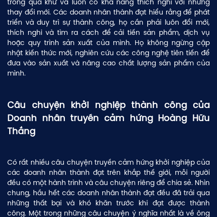
trong quá khứ và luôn có khả năng thích nghi với những
DỰ ÁN
Cảm ơn bạn đã gửi câu hỏi đến
thay đổi mới. Các doanh nhân thành đạt hiểu rằng để phát
hoanghuuthang
triển và duy trì sự thành công, họ cần phải luôn đổi mới,
CỘNG ĐỒNG
thích nghi và tìm ra cách để cải tiến sản phẩm, dịch vụ
hoặc quy trình sản xuất của mình. Họ không ngừng cập
LIÊN HỆ
nhật kiến thức mới, nghiên cứu các công nghệ tiên tiến để
đưa vào sản xuất và nâng cao chất lượng sản phẩm của
mình.
Câu chuyện khởi nghiệp thành công của
Doanh nhân truyền cảm hứng Hoàng Hữu
Gửi đi
Thắng
Có rất nhiều câu chuyện truyền cảm hứng khởi nghiệp của
các doanh nhân thành đạt trên khắp thế giới, mỗi người
đều có một hành trình và câu chuyện riêng để chia sẻ. Nhìn
chung, hầu hết các doanh nhân thành đạt đều đã trải qua
những thất bại và khó khăn trước khi đạt được thành
công. Một trong những câu chuyện ý nghĩa nhất là về ông