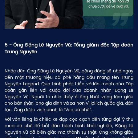
5 - Ông Đặng Lê Nguyên Vũ: Tổng giám đốc Tập đoàn
Trung Nguyên
Nhắc đến Ông Đặng Lê Nguyên Vũ, cộng đồng sẽ nhớ ngay
đến một thương hiệu cà phê hàng đầu mang tên Trung
Nguyên Legend. Quá trình phát triển và lớn mạnh của Tập
đoàn gắn liền với cuộc đời của doanh nhân Đặng Lê
Nguyên Vũ. Người ta nhìn thấy ở ông khát vọng làm giàu
cho bản thân, cho gia đình và xa hơn vì lợi ích quốc gia, dân
tộc. Ông được vinh danh là “Vua cà phê”.
Với vốn liếng là chiếc xe đạp cọc cạch đến từng đại lý thu
mua cà phê để bắt đầu hành trình khởi nghiệp, Đặng Lê
Nguyên Vũ đã biến giấc mơ thành sự thật. Ông không giấu