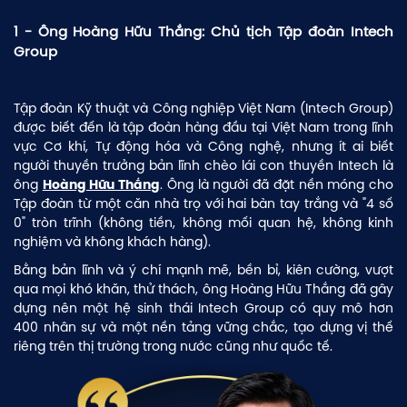
1 - Ông Hoàng Hữu Thắng: Chủ tịch Tập đoàn Intech
Group
Tập đoàn Kỹ thuật và Công nghiệp Việt Nam (Intech Group)
được biết đến là tập đoàn hàng đầu tại Việt Nam trong lĩnh
vực Cơ khí, Tự động hóa và Công nghệ, nhưng ít ai biết
người thuyền trưởng bản lĩnh chèo lái con thuyền Intech là
ông
. Ông là người đã đặt nền móng cho
Hoàng Hữu Thắng
Tập đoàn từ một căn nhà trọ với hai bàn tay trắng và "4 số
0" tròn trĩnh (không tiền, không mối quan hệ, không kinh
nghiệm và không khách hàng).
Bằng bản lĩnh và ý chí mạnh mẽ, bền bỉ, kiên cường, vượt
qua mọi khó khăn, thử thách, ông Hoàng Hữu Thắng đã gây
dựng nên một hệ sinh thái Intech Group có quy mô hơn
400 nhân sự và một nền tảng vững chắc, tạo dựng vị thế
riêng trên thị trường trong nước cũng như quốc tế.