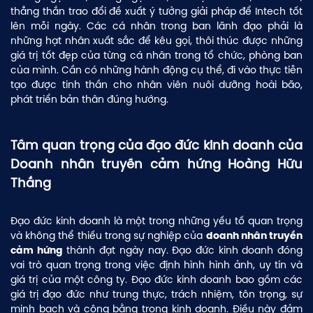
thẳng thắn trao đổi đề xuất ý tưởng giải pháp để Intech tốt
lên mỗi ngày. Các cá nhân trong ban lãnh đạo phải là
những hạt nhân xuất sắc để kêu gọi, thôi thúc được những
giá trị tốt đẹp của từng cá nhân trong tổ chức, phòng ban
của mình. Cần có những hành động cụ thể, đi vào thực tiễn
tạo được tinh thần cho nhân viên nuôi dưỡng hoài bão,
phát triển bản thân đúng hướng.
Tầm quan trọng của đạo đức kinh doanh của
Doanh nhân truyền cảm hứng Hoàng Hữu
Thắng
Đạo đức kinh doanh là một trong những yếu tố quan trọng
và không thể thiếu trong sự nghiệp của
doanh nhân truyền
thành đạt ngày nay. Đạo đức kinh doanh đóng
cảm hứng
vai trò quan trọng trong việc định hình hình ảnh, uy tín và
giá trị của một công ty. Đạo đức kinh doanh bao gồm các
giá trị đạo đức như trung thực, trách nhiệm, tôn trọng, sự
minh bạch và công bằng trong kinh doanh. Điều này đảm