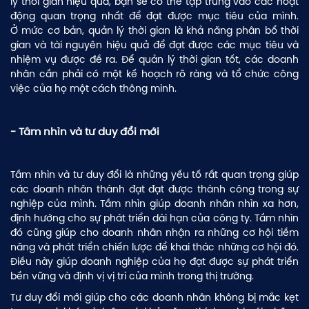
lý thời gian hiệu quả, bạn sẽ có thể tập trung vào các hoạt
động quan trọng nhất để đạt được mục tiêu của mình.
Ở mức cơ bản, quản lý thời gian là khả năng phân bổ thời
gian và tài nguyên hiệu quả để đạt được các mục tiêu và
nhiệm vụ được đề ra. Để quản lý thời gian tốt, các doanh
nhân cần phải có một kế hoạch rõ ràng và tổ chức công
việc của họ một cách thông minh.
- Tầm nhìn và tư duy đổi mới
Tầm nhìn và tư duy đổi là những yếu tố rất quan trọng giúp
các doanh nhân thành đạt đạt được thành công trong sự
GIỚI THIỆU
nghiệp của mình. Tầm nhìn giúp doanh nhân nhìn xa hơn,
định hướng cho sự phát triển dài hạn của công ty. Tầm nhìn
BLOG KIẾN THỨC
đó cũng giúp cho doanh nhân nhận ra những cơ hội tiềm
năng và phát triển chiến lược để khai thác những cơ hội đó.
PODCAST
Điều này giúp doanh nghiệp của họ đạt được sự phát triển
bền vững và định vị vị trí của mình trong thị trường.
SÁCH HAY
Tư duy đổi mới giúp cho các doanh nhân không bị mắc kẹt