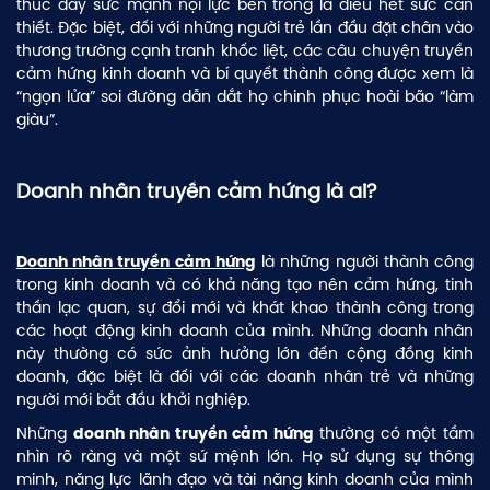
thúc đẩy sức mạnh nội lực bên trong là điều hết sức cần
thiết. Đặc biệt, đối với những người trẻ lần đầu đặt chân vào
thương trường cạnh tranh khốc liệt, các câu chuyện truyền
cảm hứng kinh doanh và bí quyết thành công được xem là
“ngọn lửa” soi đường dẫn dắt họ chinh phục hoài bão “làm
giàu”.
Doanh nhân truyền cảm hứng là ai?
là những người thành công
Doanh nhân truyền cảm hứng
trong kinh doanh và có khả năng tạo nên cảm hứng, tinh
thần lạc quan, sự đổi mới và khát khao thành công trong
các hoạt động kinh doanh của mình. Những doanh nhân
này thường có sức ảnh hưởng lớn đến cộng đồng kinh
doanh, đặc biệt là đối với các doanh nhân trẻ và những
người mới bắt đầu khởi nghiệp.
Những
thường có một tầm
doanh nhân truyền cảm hứng
nhìn rõ ràng và một sứ mệnh lớn. Họ sử dụng sự thông
minh, năng lực lãnh đạo và tài năng kinh doanh của mình