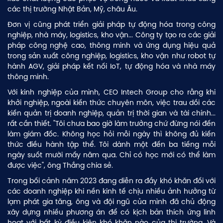
các thị trường Nhật Bản, Mỹ, châu Âu.
Đơn vị cũng phát triển giải pháp tự động hóa trong công
nghiệp, nhà máy, logistics, kho vận... Công ty tạo ra các giải
pháp công nghệ cao, thông minh và ứng dụng hiệu quả
trong sản xuất công nghiệp, logistics, kho vận như robot tự
hành AGV, giải pháp kết nối IoT, tự động hóa và nhà máy
thông minh.
Với kinh nghiệp của mình, CEO Intech Group cho rằng khi
khởi nghiệp, ngoài kiến thức chuyên môn, việc trau dồi các
kiến quản trị doanh nghiệp, quản trị thời gian và tài chính...
rất cần thiết. "Tôi chưa bao giờ làm trưởng chứ đừng nói đến
làm giám đốc. Không học hỏi mỗi ngày thì không đủ kiến
thức điều hành tập thể. Tôi dành một đến ba tiếng mỗi
ngày suốt mười mấy năm qua. Chỉ có học mới có thể làm
được việc", ông Thắng chia sẻ.
Trong bối cảnh năm 2023 đang diễn ra đầy khó khăn đối với
các doanh nghiệp khi nền kinh tế chịu nhiều ảnh hưởng từ
lạm phát gia tăng, ông và đội ngũ của mình đã chủ động
xây dựng nhiều phương án để có kịch bản thích ứng linh
hoạt với bất kỳ điều kiện khó khăn nào của thị trường. Và