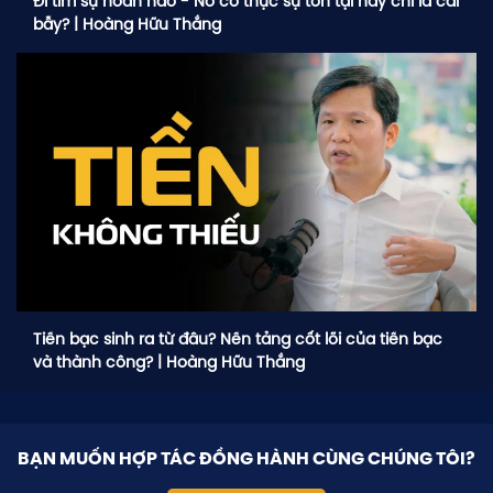
Đi tìm sự hoàn hảo - Nó có thực sự tồn tại hay chỉ là cái
bẫy? | Hoàng Hữu Thắng
Tiền bạc sinh ra từ đâu? Nền tảng cốt lõi của tiền bạc
và thành công? | Hoàng Hữu Thắng
BẠN MUỐN HỢP TÁC ĐỒNG HÀNH CÙNG CHÚNG TÔI?