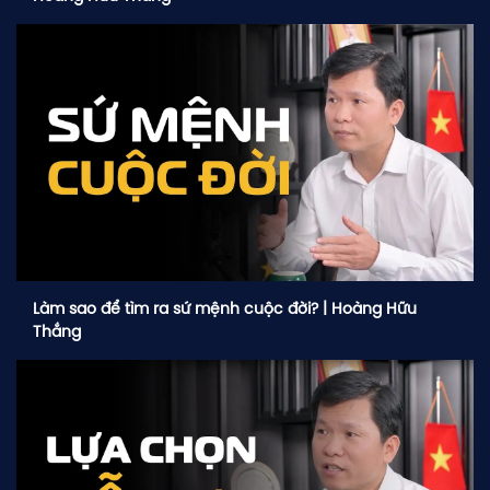
GIỚI THIỆU
BLOG KIẾN THỨC
PODCAST
SÁCH HAY
Làm sao để tìm ra sứ mệnh cuộc đời? | Hoàng Hữu
DỰ ÁN
Thắng
CỘNG ĐỒNG
LIÊN HỆ