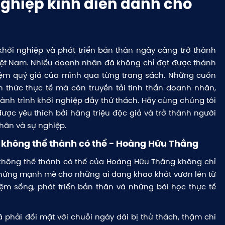
nghiệp kinh điển dành cho
 khởi nghiệp và phát triển bản thân ngày càng trở thành
iệt Nam. Nhiều doanh nhân đã không chỉ đạt được thành
iệm quý giá của mình qua từng trang sách. Những cuốn
 thức thực tế mà còn truyền tải tinh thần doanh nhân,
ành trình khởi nghiệp đầy thử thách. Hãy cùng chúng tôi
ợc yêu thích bởi hàng triệu độc giả và trở thành người
thân và sự nghiệp.
ư không thể thành có thể - Hoàng Hữu Thắng
 không thể thành có thể của Hoàng Hữu Thắng không chỉ
 hứng mạnh mẽ cho những ai đang khao khát vươn lên từ
ệm sống, phát triển bản thân và những bài học thực tế
 phải đối mặt với chuỗi ngày dài bị thử thách, thậm chí