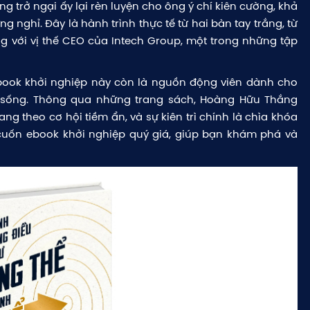
g trở ngại ấy lại rèn luyện cho ông ý chí kiên cường, khả
 nghỉ. Đây là hành trình thực tế từ hai bàn tay trắng, từ
 với vị thế CEO của Intech Group, một trong những tập
book khởi nghiệp này còn là nguồn động viên dành cho
c sống. Thông qua những trang sách, Hoàng Hữu Thắng
ng theo cơ hội tiềm ẩn, và sự kiên trì chính là chìa khóa
 cuốn ebook khởi nghiệp quý giá, giúp bạn khám phá và