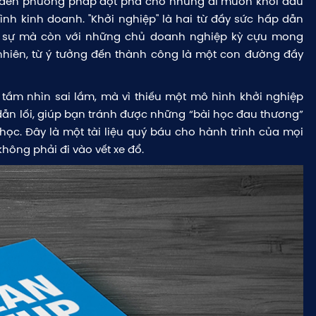
g đến phương pháp đột phá cho những ai muốn khởi đầu
h kinh doanh. "Khởi nghiệp" là hai từ đầy sức hấp dẫn
i sự mà còn với những chủ doanh nghiệp kỳ cựu mong
nhiên, từ ý tưởng đến thành công là một con đường đầy
 tầm nhìn sai lầm, mà vì thiếu một mô hình khởi nghiệp
 dẫn lối, giúp bạn tránh được những “bài học đau thương”
học. Đây là một tài liệu quý báu cho hành trình của mọi
ông phải đi vào vết xe đổ.