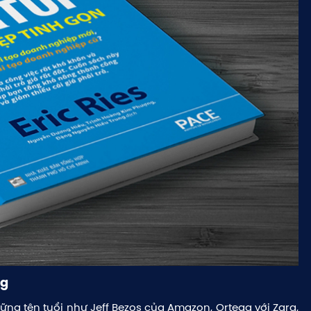
Cảm ơn bạn đã gửi câu hỏi đến
hoanghuuthang
Gửi đi
ng
ững tên tuổi như Jeff Bezos của Amazon, Ortega với Zara,