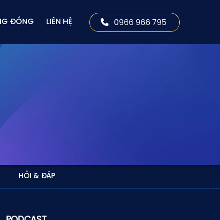
0966 966 795
NG ĐỒNG
LIÊN HỆ
HỎI & ĐÁP
PODCAST