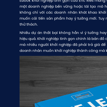
Ebook khởi nghiệp tinh gọn của Eric Ries man
một doanh nghiệp bền vững hoặc tái tạo mô hìn
không chỉ với các doanh nhân khát khao khở
muốn cải tiến sản phẩm hay ý tưởng mới. Tuy 
thử thách.
Nhiều dự án thất bại không hẳn vì ý tưởng hay
hiệu quả. Khởi nghiệp tinh gọn chính là bản đồ
mà nhiều người khởi nghiệp đã phải trả giá để 
doanh nhân muốn khởi nghiệp thành công mà kh