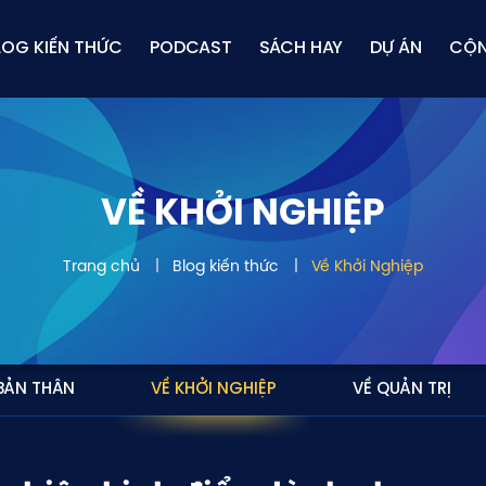
LOG KIẾN THỨC
PODCAST
SÁCH HAY
DỰ ÁN
CỘ
VỀ KHỞI NGHIỆP
Trang chủ
Blog kiến thức
Về Khởi Nghiệp
 BẢN THÂN
VỀ KHỞI NGHIỆP
VỀ QUẢN TRỊ