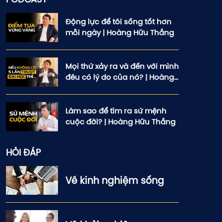
Động lực để tôi sống tốt hơn
mỗi ngày | Hoàng Hữu Thắng
Mọi thứ xảy ra và đến với mình
đều có lý do của nó? | Hoàng
Hữu Thắng
Làm sao để tìm ra sứ mệnh
cuộc đời? | Hoàng Hữu Thắng
HỎI ĐÁP
Về kinh nghiệm sống