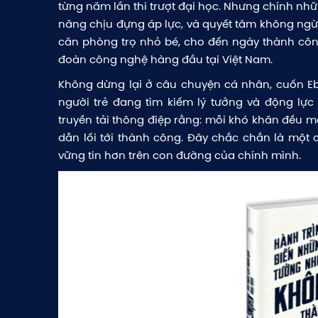
từng năm lần thi trượt đại học. Nhưng chính nhữn
năng chịu đựng áp lực, và quyết tâm không ngừng
căn phòng trọ nhỏ bé, cho đến ngày thành công
đoàn công nghệ hàng đầu tại Việt Nam.
Không dừng lại ở câu chuyện cá nhân, cuốn E
người trẻ đang tìm kiếm lý tưởng và động lự
truyền tải thông điệp rằng: mỗi khó khăn đều ma
dẫn lối tới thành công. Đây chắc chắn là một
vững tin hơn trên con đường của chính mình.